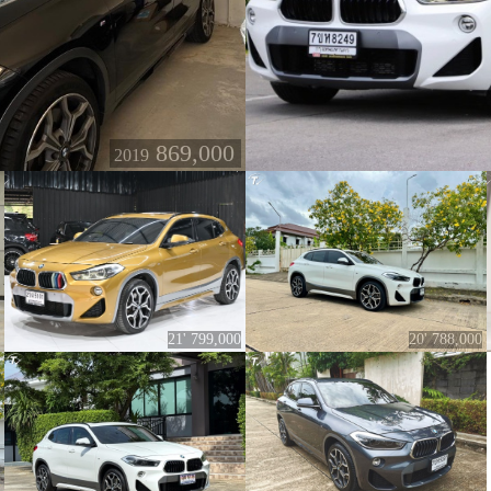
869,000
2019
21' 799,000
20' 788,000