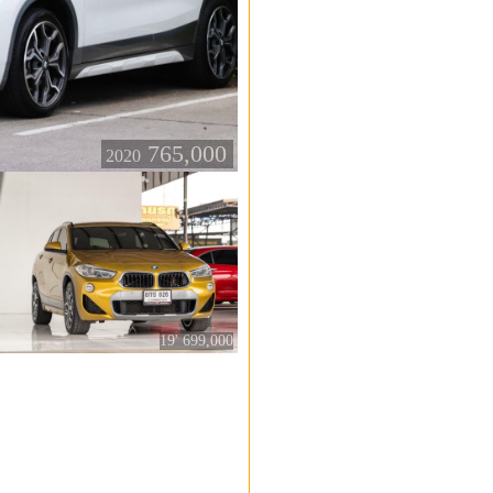
765,000
2020
19' 699,000