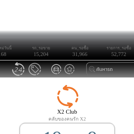
ม่วันนี้
รถ_รอขาย
คน_รอซื้อ
รายการ_รอซื้อ
168
15,204
31,966
52,772
X2 Club
คลับของคนรัก X2