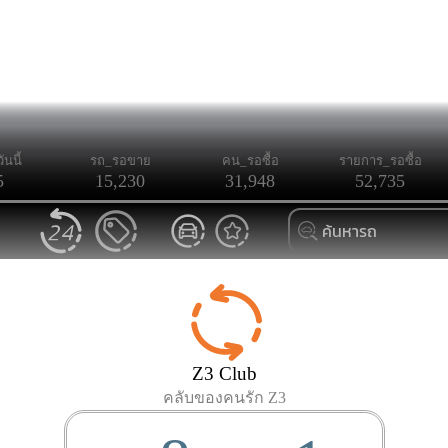
ันนี้
รถ_รอขาย
คน_รอซื้อ
รายการ_รอซื้อ
5
15,230
31,948
52,735
Z3 Club
คลับของคนรัก Z3