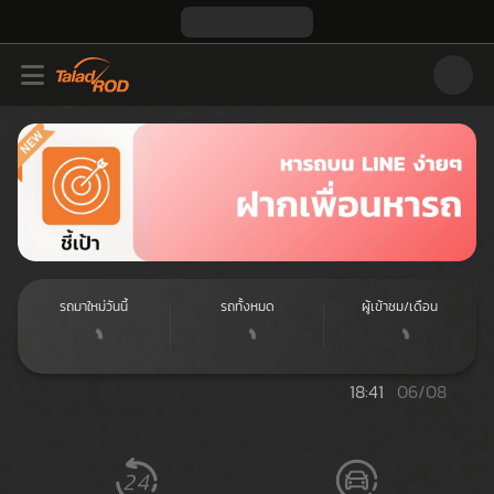
Buy
and
sell
second
hand
cars
at
รถมาใหม่วันนี้
รถทั้งหมด
ผู้เข้าชม/เดือน
TaladROD.com
Thailand's
largest
18:41
06/08
used
car