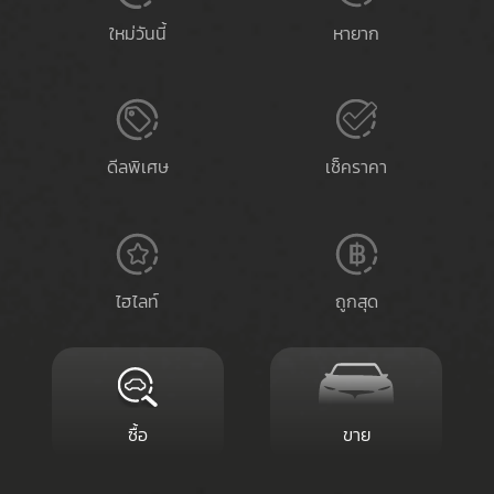
marketplace
ใหม่วันนี้
หายาก
for
serious
people
ดีลพิเศษ
เช็คราคา
ไฮไลท์
ถูกสุด
ซื้อ
ขาย