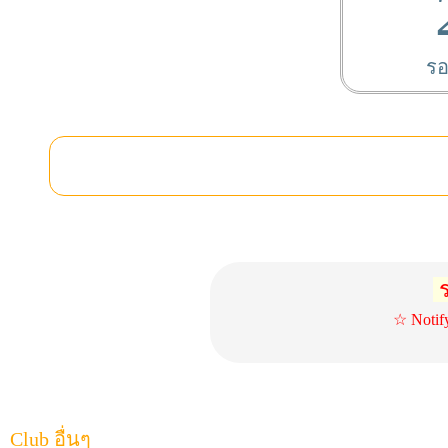
รอ
ร
☆ Notif
Club อื่นๆ