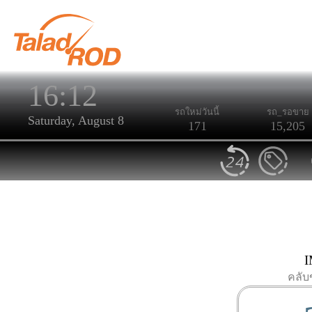
16:12
รถใหม่วันนี้
รถ_รอขาย
Saturday, August 8
171
15,205
I
คลับ