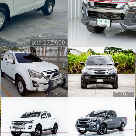
272,000
2019
16' 299,000
15' 399,000