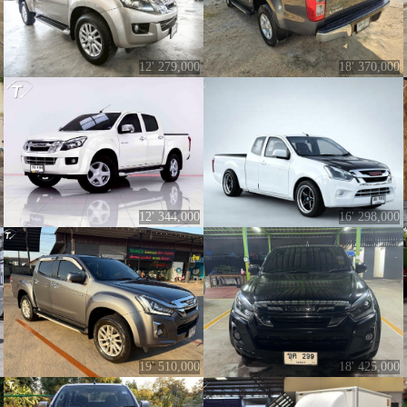
12' 279,000
18' 370,000
12' 344,000
16' 298,000
19' 510,000
18' 425,000