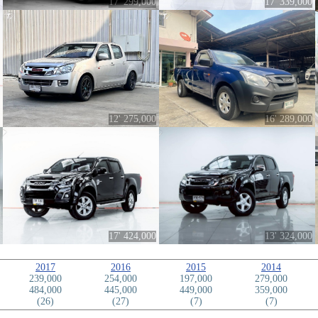
17' 299,000
17' 339,000
12' 275,000
16' 289,000
17' 424,000
13' 324,000
2017
2016
2015
2014
239,000
254,000
197,000
279,000
484,000
445,000
449,000
359,000
(26)
(27)
(7)
(7)