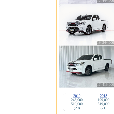
17' 444,000
19' 344,000
17' 415,000
2019
2018
248,000
199,000
519,000
519,000
(20)
(21)