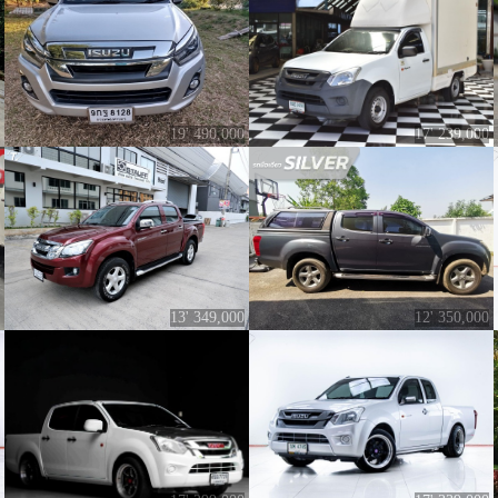
19' 490,000
17' 239,000
13' 349,000
12' 350,000