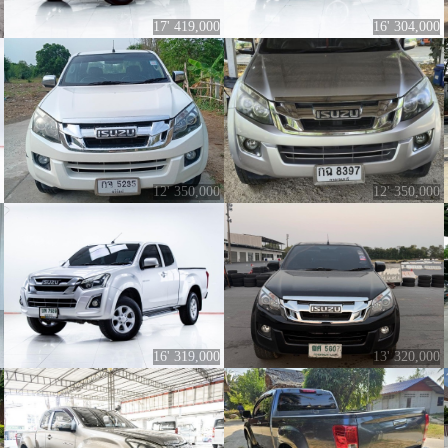
17' 419,000
16' 304,000
12' 350,000
12' 350,000
16' 319,000
13' 320,000