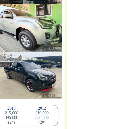
17' 410,000
16' 410,000
16' 404,000
2013
2012
215,000
219,000
395,000
350,000
(24)
(20)