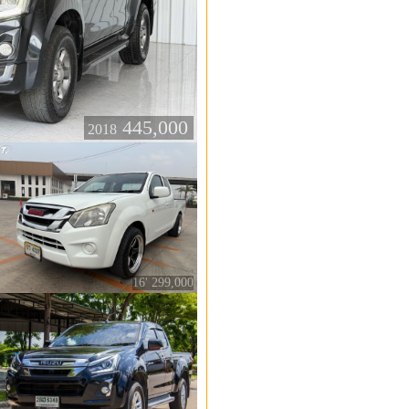
445,000
2018
16' 299,000