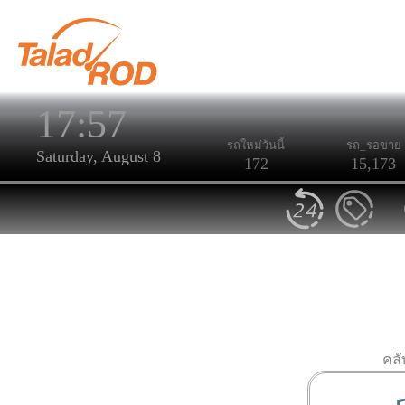
17:57
รถใหม่วันนี้
รถ_รอขาย
Saturday, August 8
172
15,173
คล