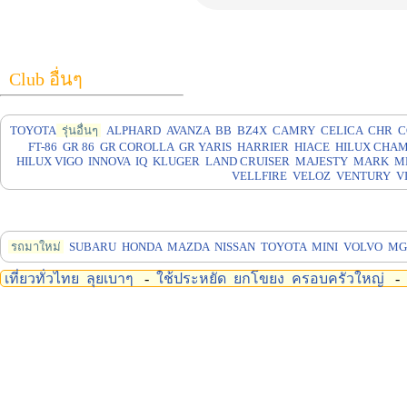
Club อื่นๆ
TOYOTA
รุ่นอื่นๆ
ALPHARD
AVANZA
BB
BZ4X
CAMRY
CELICA
CHR
C
FT-86
GR 86
GR COROLLA
GR YARIS
HARRIER
HIACE
HILUX CHA
HILUX VIGO
INNOVA
IQ
KLUGER
LAND CRUISER
MAJESTY
MARK
M
VELLFIRE
VELOZ
VENTURY
V
รถมาใหม่
SUBARU
HONDA
MAZDA
NISSAN
TOYOTA
MINI
VOLVO
MG
เที่ยวทั่วไทย
ลุยเบาๆ
-
ใช้ประหยัด
ยกโขยง
ครอบครัวใหญ่
-