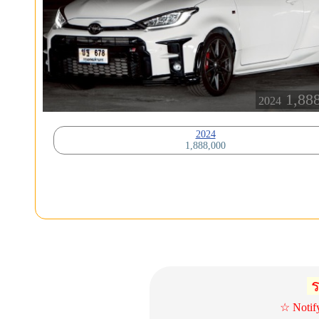
1,88
2024
2024
1,888,000
ร
☆ Notif