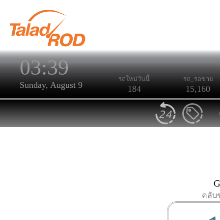
03:39
รถใหม่วันนี้
รถ_รอขาย
Sunday, August 9
184
15,160
G
คลับ