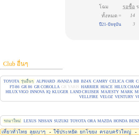
โฉม
รอซื้อ
14
ทั้งหมด =
3
ปี21-ปัจจุบัน
Club อื่นๆ
TOYOTA
รุ่นอื่นๆ
ALPHARD
AVANZA
BB
BZ4X
CAMRY
CELICA
CHR
C
FT-86
GR 86
GR COROLLA
GR YARIS
HARRIER
HIACE
HILUX CHA
HILUX VIGO
INNOVA
IQ
KLUGER
LAND CRUISER
MAJESTY
MARK
M
VELLFIRE
VELOZ
VENTURY
V
รถมาใหม่
LEXUS
NISSAN
SUZUKI
TOYOTA
ORA
MAZDA
HONDA
BEN
เที่ยวทั่วไทย
ลุยเบาๆ
-
ใช้ประหยัด
ยกโขยง
ครอบครัวใหญ่
-