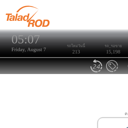
05:07
รถใหม่วันนี้
รถ_รอขาย
Friday, August 7
213
15,198
ค