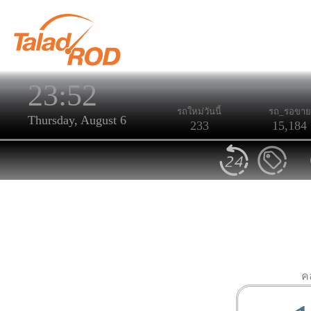
23:52
รถใหม่วันนี้
รถ_รอขาย
Thursday, August 6
233
15,184
ค