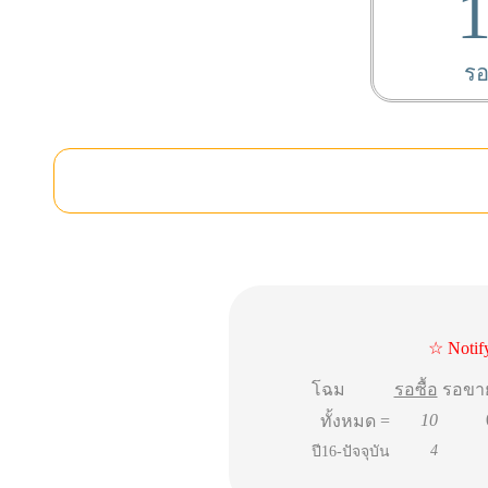
รอ
☆ Notif
โฉม
รอซื้อ
รอขา
10
ทั้งหมด =
4
ปี16-ปัจจุบัน