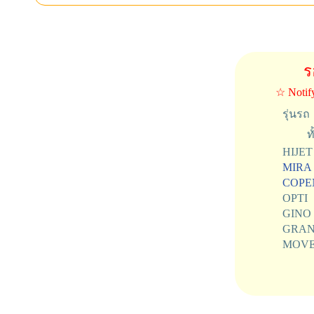
ร
☆ Notif
รุ่นรถ
ท
HIJET
MIRA
COPE
OPTI
GINO
GRAN
MOV