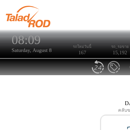
08:09
รถใหม่วันนี้
รถ_รอขาย
Saturday, August 8
167
15,192
D
คลับ