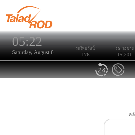
05:22
รถใหม่วันนี้
รถ_รอขาย
Saturday, August 8
176
15,201
คล