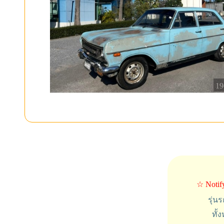
19
☆ Notif
รุ่น
ทั้