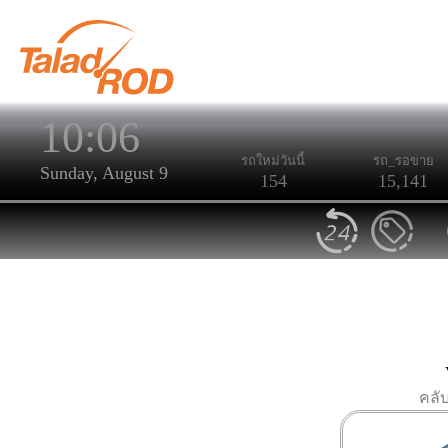
10:06
รถใหม่วันนี้
รถ_รอขาย
Sunday, August 9
154
15,141
คลั