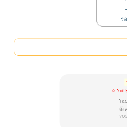
รอ
☆ Notif
โฉ
ทั้
VO