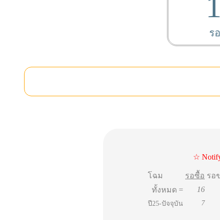
รอ
☆ Notif
โฉม
รอซื้อ
รอ
16
ทั้งหมด =
7
ปี25-ปัจจุบัน