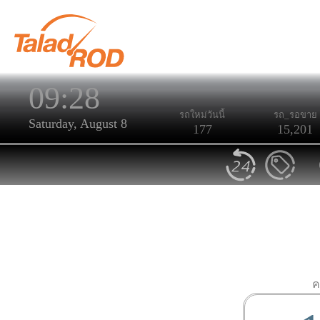
09:28
รถใหม่วันนี้
รถ_รอขาย
Saturday, August 8
177
15,201
ค