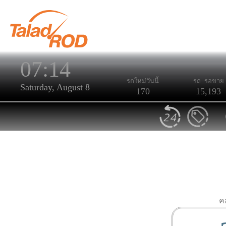
07:14
รถใหม่วันนี้
รถ_รอขาย
Saturday, August 8
170
15,193
ค