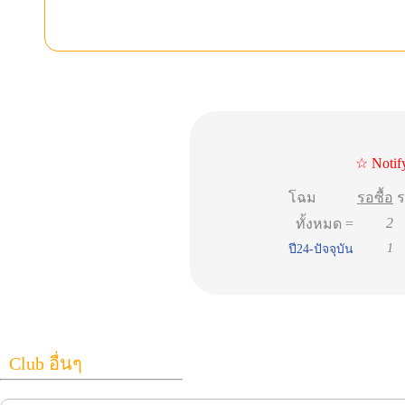
☆ Notif
โฉม
รอซื้อ
2
ทั้งหมด =
1
ปี24-ปัจจุบัน
Club อื่นๆ