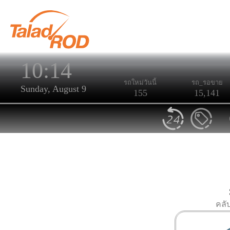
10:14
รถใหม่วันนี้
รถ_รอขาย
Sunday, August 9
155
15,141
คลั