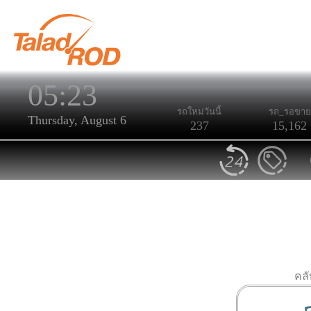
05:23
รถใหม่วันนี้
รถ_รอขาย
Thursday, August 6
237
15,162
คล