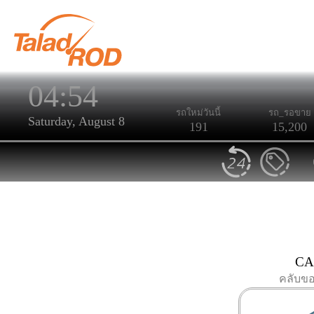
04:54
รถใหม่วันนี้
รถ_รอขาย
Saturday, August 8
191
15,200
CA
คลับข