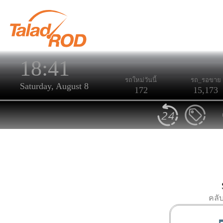
18:41
รถใหม่วันนี้
รถ_รอขาย
Saturday, August 8
172
15,173
คลั