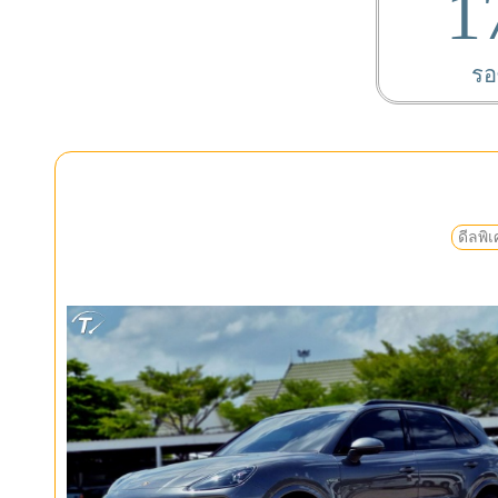
1
รอ
ดีลพิ