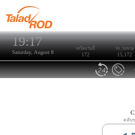
19:17
รถใหม่วันนี้
รถ_รอขาย
Saturday, August 8
172
15,172
C
คลับ