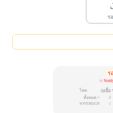
รอ
รอ
☆ Notif
โฉม
รอซื้อ
3
ทั้งหมด =
SOVEREIGN
1