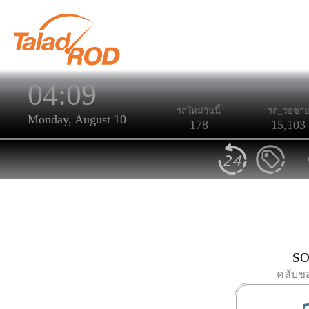
04:09
รถใหม่วันนี้
รถ_รอขา
Monday, August 10
178
15,103
SO
คลับข