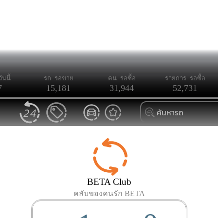
ันนี้
รถ_รอขาย
คน_รอซื้อ
รายการ_รอซื้อ
7
15,181
31,944
52,731
BETA Club
คลับของคนรัก BETA