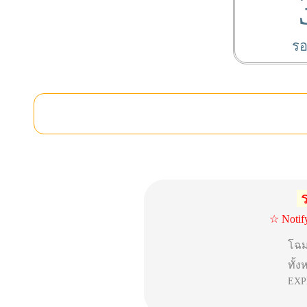
รอ
ร
☆ Notif
โฉ
ทั้
EXP