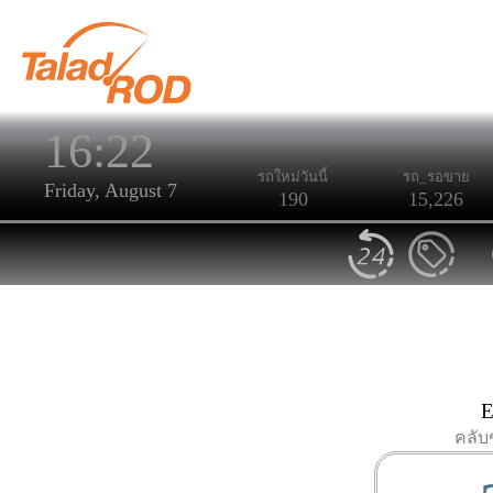
16:22
รถใหม่วันนี้
รถ_รอขาย
Friday, August 7
190
15,226
E
คลับ