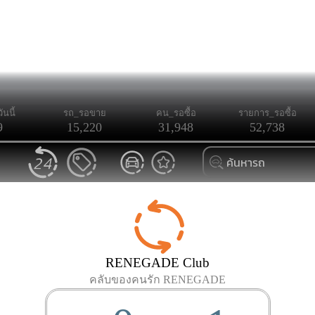
ันนี้
รถ_รอขาย
คน_รอซื้อ
รายการ_รอซื้อ
9
15,220
31,948
52,738
RENEGADE Club
คลับของคนรัก RENEGADE