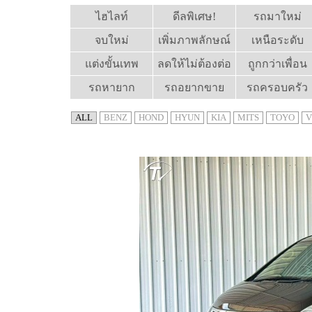
ไฮไลท์
ดีลพิเศษ!
รถมาใหม่
จบใหม่
เพิ่มภาพลักษณ์
เหนือระดับ
แต่งขั้นเทพ
ลดให้ไม่ต้องต่อ
ถูกกว่าเพื่อน
รถหายาก
รถอยากขาย
รถครอบครัว
ALL
BENZ
HOND
HYUN
KIA
MITS
TOYO
V